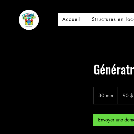
Accueil
Structures en loc
Générat
90 dollars
canadiens
30 min
3
90 $
0
m
i
Envoyer une dem
n