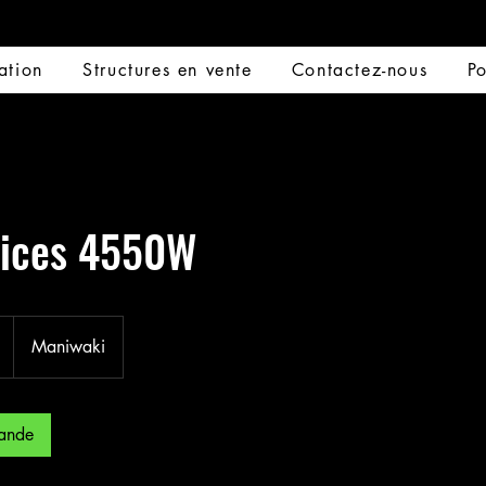
ation
Structures en vente
Contactez-nous
Po
rices 4550W
Maniwaki
ande